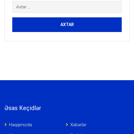
Axtarış:
Əsas Keçidlər
Haqqımızda
Xəbərlər