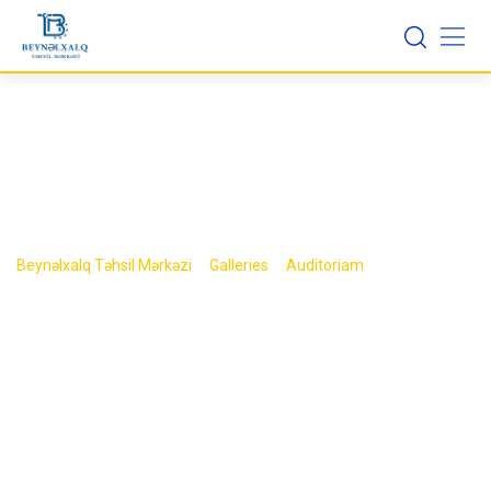
Skip
to
content
Item 4
>
>
>
Beynəlxalq Təhsil Mərkəzi
Galleries
Auditoriam
Item 4