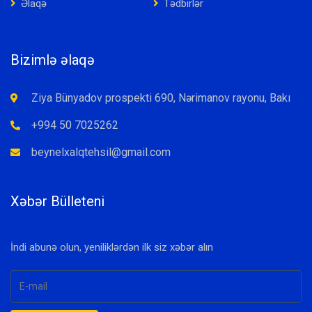
Əlaqə
Tədbirlər
Bizimlə əlaqə
Ziya Bünyadov prospekti 690, Nərimanov rayonu, Bakı
+994 50 7025262
beynelxalqtehsil@gmail.com
Xəbər Bülleteni
İndi abunə olun, yeniliklərdən ilk siz xəbər alın