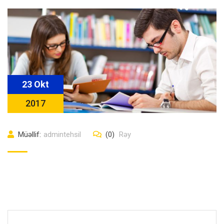
23 Okt
2017
Müəllif:
admintehsil
(0)
Rəy